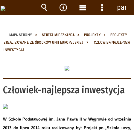
panel
Wyszukiwarka
Narzędzia
Menu
Menu
główne
szczegółow
MAPA STRONY
STREFA MIESZKAŃCA
PROJEKTY
PROJEKTY
ZREALIZOWANE ZE ŚRODKÓW UNII EUROPEJSKIEJ
CZŁOWIEK-NAJLEPSZA
INWESTYCJA
Człowiek-najlepsza inwestycja
W Szkole Podstawowej im. Jana Pawła II w Węgrowie od września
2013 do lipca 2014 roku realizowany był Projekt pn.„Szkoła uczy,