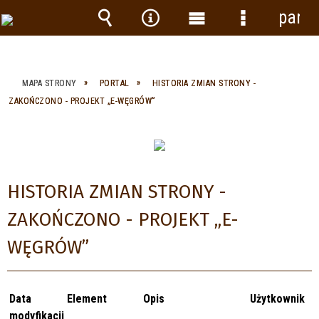
panel
Wyszukiwarka
Narzędzia
Menu
Menu
główne
szczegółow
MAPA STRONY
PORTAL
HISTORIA ZMIAN STRONY -
ZAKOŃCZONO - PROJEKT „E-WĘGRÓW”
HISTORIA ZMIAN STRONY -
ZAKOŃCZONO - PROJEKT „E-
WĘGRÓW”
Data
Element
Opis
Użytkownik
modyfikacji