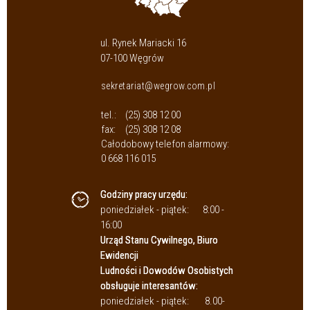
ul. Rynek Mariacki 16
07-100 Węgrów
sekretariat@wegrow.com.pl
tel.:
(25) 308 12 00
fax:
(25) 308 12 08
Całodobowy telefon alarmowy:
0 668 116 015
Godziny pracy urzędu:
poniedziałek - piątek:
8:00 -
16:00
Urząd Stanu Cywilnego, Biuro
Ewidencji
Ludności i Dowodów Osobistych
obsługuje interesantów:
poniedziałek - piątek:
8.00-